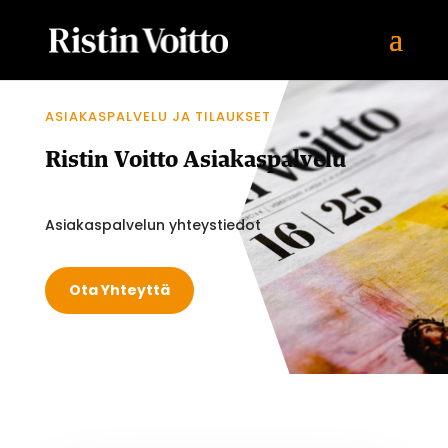
ASIAKASPALVELU JA TILAUKSET
Ristin Voitto Asiakaspalvelu
Asiakaspalvelun yhteystiedot
Ota Yhteyttä