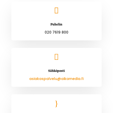

Puhelin
020 7619 800

Sähköposti
asiakaspalvelu@aikamedia.fi
}