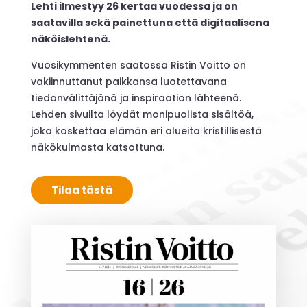
Lehti ilmestyy 26 kertaa vuodessa ja on
saatavilla sekä painettuna että digitaalisena
näköislehtenä.
Vuosikymmenten saatossa Ristin Voitto on
vakiinnuttanut paikkansa luotettavana
tiedonvälittäjänä ja inspiraation lähteenä.
Lehden sivuilta löydät monipuolista sisältöä,
joka koskettaa elämän eri alueita kristillisestä
näkökulmasta katsottuna.
Tilaa tästä