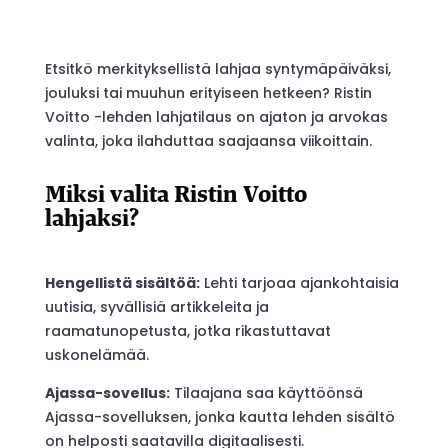
Etsitkö merkityksellistä lahjaa syntymäpäiväksi,
jouluksi tai muuhun erityiseen hetkeen? Ristin
Voitto -lehden lahjatilaus on ajaton ja arvokas
valinta, joka ilahduttaa saajaansa viikoittain.
Miksi valita Ristin Voitto
lahjaksi?
Hengellistä sisältöä:
Lehti tarjoaa ajankohtaisia
uutisia, syvällisiä artikkeleita ja
raamatunopetusta, jotka rikastuttavat
uskonelämää.
Ajassa-sovellus:
Tilaajana saa käyttöönsä
Ajassa-sovelluksen, jonka kautta lehden sisältö
on helposti saatavilla digitaalisesti.